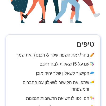
v
a
c
y
F
A
טיפים
Q
'
בחר/י את השפה שלך & הכנס/י את שמך
s
ענו על 15 שאלות לבחירתכם
הקישור לשאלון שלך יהיה מוכן
T
e
שתפו את הקישור לשאלון עם החברים
r
והמשפחה
m
s
הם ינסו לנחש את התשובות הנכונות
&